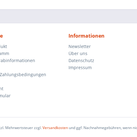
ce
Informationen
dukt
Newsletter
ramm
Über uns
orabinformationen
Datenschutz
Impressum
 Zahlungsbedingungen
ht
mular
etzl. Mehrwertsteuer zzgl.
Versandkosten
und ggf. Nachnahmegebühren, wenn nic