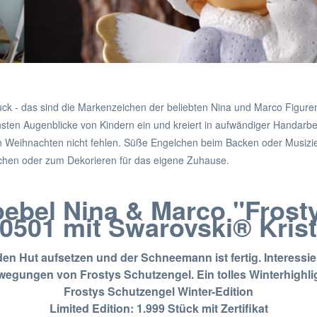
k - das sind die Markenzeichen der beliebten Nina und Marco Figuren,
sten Augenblicke von Kindern ein und kreiert in aufwändiger Handarbeit 
n Weihnachten nicht fehlen. Süße Engelchen beim Backen oder Musizie
hen oder zum Dekorieren für das eigene Zuhause.
ebel Nina & Marco "Frost
0501 mit Swarovski® Krist
en Hut aufsetzen und der Schneemann ist fertig. Interessi
egungen von Frostys Schutzengel. Ein tolles Winterhighli
Frostys Schutzengel Winter-Edition
Limited Edition: 1.999 Stück mit Zertifikat