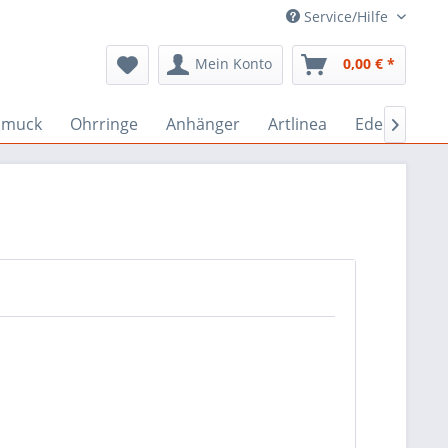
Service/Hilfe
Mein Konto
0,00 € *
hmuck
Ohrringe
Anhänger
Artlinea
Edelstein-S
