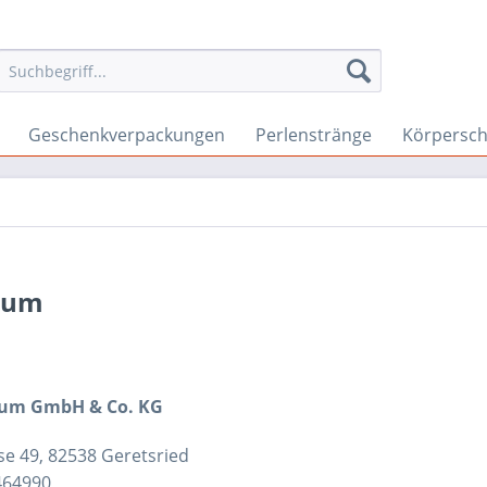
Geschenkverpackungen
Perlenstränge
Körpersc
sum
rum
GmbH & Co. KG
e 49, 82538 Geretsried
464990