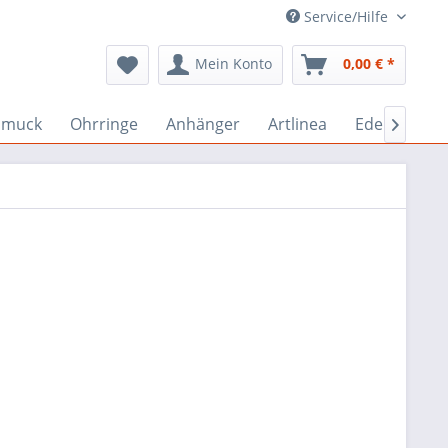
Service/Hilfe
Mein Konto
0,00 € *
hmuck
Ohrringe
Anhänger
Artlinea
Edelstein-S
