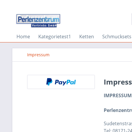
Home
Kategorietest1
Ketten
Schmucksets
Impressum
Impres
IMPRESSUM
Perlenzent
Sudetenstras
Tel: 08171-2