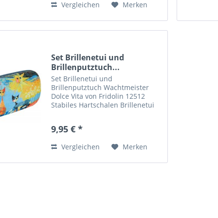
Vergleichen
Merken
Set Brillenetui und
Brillenputztuch...
Set Brillenetui und
Brillenputztuch Wachtmeister
Dolce Vita von Fridolin 12512
Stabiles Hartschalen Brillenetui
mit tollem, weichem Stoffbezug
und passendes Brillenputztuch -
9,95 € *
beide Motive Wachtmeister Dolce
Vita von Fridolin M aße...
Vergleichen
Merken