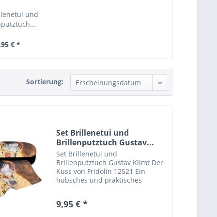
llenetui und
nputztuch...
,95 € *
Sortierung:
Set Brillenetui und
Brillenputztuch Gustav...
Set Brillenetui und
Brillenputztuch Gustav Klimt Der
Kuss von Fridolin 12521 Ein
hübsches und praktisches
Hartschalengehäuse - schützen
Sie Ihre Brille und Sonnenbrille
9,95 € *
Mit Gustav Klimts "Der Kuss" eine
Ikone für Verliebte...