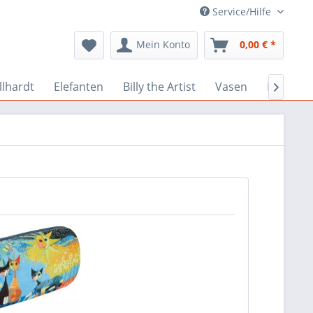
Service/Hilfe
Mein Konto
0,00 € *
llhardt
Elefanten
Billy the Artist
Vasen
Hansen-
