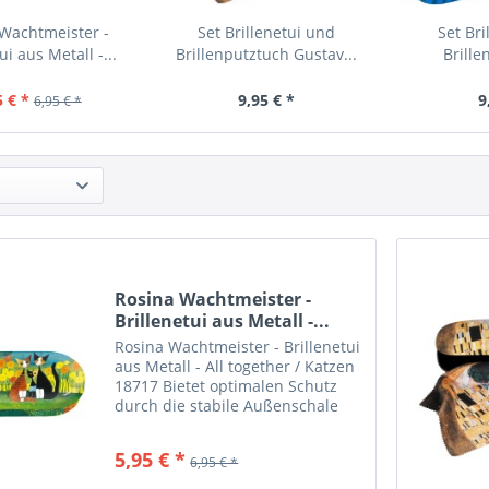
Wachtmeister -
Set Brillenetui und
Set Bri
ui aus Metall -...
Brillenputztuch Gustav...
Brille
5 € *
9,95 € *
9
6,95 € *
Rosina Wachtmeister -
Brillenetui aus Metall -...
Rosina Wachtmeister - Brillenetui
aus Metall - All together / Katzen
18717 Bietet optimalen Schutz
durch die stabile Außenschale
und das weiche Innenfutter In
schönem Design Abmessungen:
5,95 € *
6,95 € *
16×6,6×2,8 cm