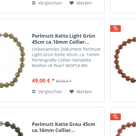
Vergleichen
Merken
Perlmutt Kette Light Grün
45cm ca.16mm Collier...
Unbenanntes Dokument Perlmutt
Light Grün Kette 45cm, ca. 16mm
Perlengröße Collier Halskette
Mother-of-Pearl MOP14 Wir
lassen die von uns vertriebenen
Ketten nach eigenen Wünschen
49,00 € *
89,95 € *
herstellen. Hier eine besondere
Mother of Pearls Halskette...
Vergleichen
Merken
Perlmutt Kette Grau 45cm
ca.16mm Collier...