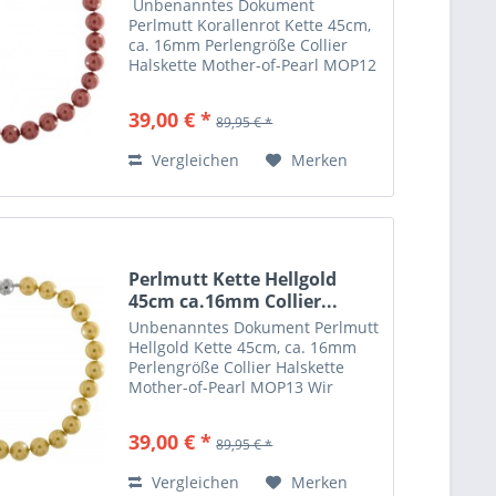
 Unbenanntes Dokument
Perlmutt Korallenrot Kette 45cm,
ca. 16mm Perlengröße Collier
Halskette Mother-of-Pearl MOP12
Wir lassen die von uns
vertriebenen Ketten nach
39,00 € *
89,95 € *
eigenen Wünschen herstellen.
Hier eine besondere Mother of
Vergleichen
Merken
Pearls...
Perlmutt Kette Hellgold
45cm ca.16mm Collier...
Unbenanntes Dokument Perlmutt
Hellgold Kette 45cm, ca. 16mm
Perlengröße Collier Halskette
Mother-of-Pearl MOP13 Wir
lassen die von uns vertriebenen
Ketten nach eigenen Wünschen
39,00 € *
89,95 € *
herstellen. Hier eine besondere
Mother of Pearls Halskette ....
Vergleichen
Merken