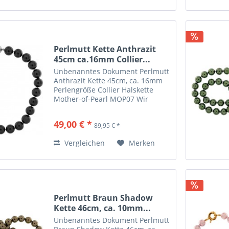
Perlmutt Kette Anthrazit
45cm ca.16mm Collier...
Unbenanntes Dokument Perlmutt
Anthrazit Kette 45cm, ca. 16mm
Perlengröße Collier Halskette
Mother-of-Pearl MOP07 Wir
lassen die von uns vertriebenen
Ketten nach eigenen Wünschen
49,00 € *
89,95 € *
herstellen. Hier eine besondere
Mother of Pearls Halskette...
Vergleichen
Merken
Perlmutt Braun Shadow
Kette 46cm, ca. 10mm...
Unbenanntes Dokument Perlmutt