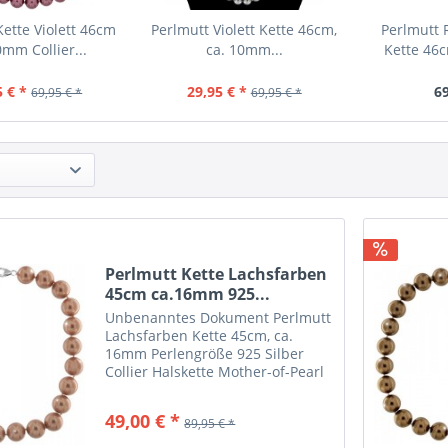
Kette Violett 46cm
Perlmutt Violett Kette 46cm,
Perlmutt 
0mm Collier...
ca. 10mm...
Kette 46c
5 € *
29,95 € *
69
69,95 € *
69,95 € *
Perlmutt Kette Lachsfarben
45cm ca.16mm 925...
Unbenanntes Dokument Perlmutt
Lachsfarben Kette 45cm, ca.
16mm Perlengröße 925 Silber
Collier Halskette Mother-of-Pearl
MOP09 Wir lassen die von uns
vertriebenen Ketten nach
49,00 € *
89,95 € *
eigenen Wünschen herstellen.
Hier eine besondere Mother of...