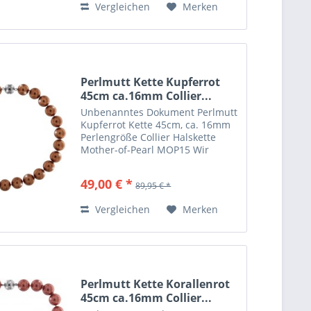
Vergleichen
Merken
Perlmutt Kette Kupferrot
45cm ca.16mm Collier...
Unbenanntes Dokument Perlmutt
Kupferrot Kette 45cm, ca. 16mm
Perlengröße Collier Halskette
Mother-of-Pearl MOP15 Wir
lassen die von uns vertriebenen
Ketten nach eigenen Wünschen
49,00 € *
89,95 € *
herstellen. Hier eine besondere
Mother of Pearls Halskette...
Vergleichen
Merken
Perlmutt Kette Korallenrot
45cm ca.16mm Collier...