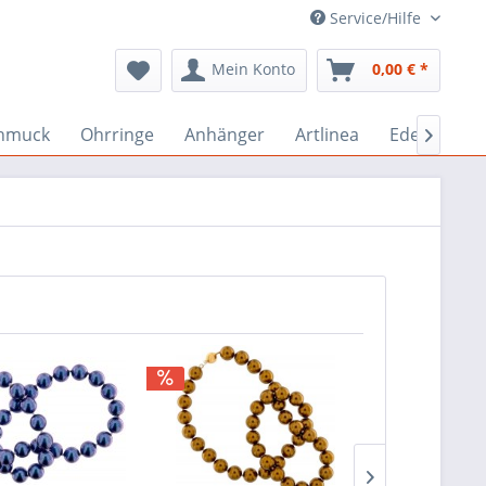
Service/Hilfe
Mein Konto
0,00 € *
hmuck
Ohrringe
Anhänger
Artlinea
Edelstein-
