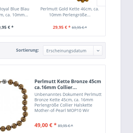
Royal Blue Blau
Perlmutt Gold Kette 46cm, ca.
Perlmutt Oli
m, ca. 10mm...
10mm Perlengröße...
ca. 10mm P
,95 € *
29,95 € *
29,95 €
69,95 € *
Sortierung:
Perlmutt Kette Bronze 45cm
ca.16mm Collier...
Unbenanntes Dokument Perlmutt
Bronze Kette 45cm, ca. 16mm
Perlengröße Collier Halskette
Mother-of-Pearl MOP10 Wir
lassen die von uns vertriebenen
Ketten nach eigenen Wünschen
49,00 € *
89,95 € *
herstellen. Hier eine besondere
Mother of Pearls Halskette ....