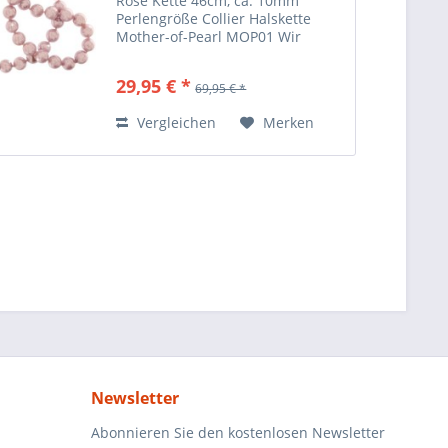
Rosé Kette 46cm, ca. 10mm
Perlengröße Collier Halskette
Mother-of-Pearl MOP01 Wir
lassen die von uns vertriebenen
Ketten nach eigenen Wünschen
29,95 € *
69,95 € *
herstellen. Hier eine besondere
Mother of Pearls Halskette . Die...
Vergleichen
Merken
Newsletter
Abonnieren Sie den kostenlosen Newsletter