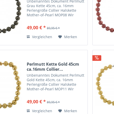
Unbenanntes Dokument Perlmutt
Grau Kette 45cm, ca. 16mm
Perlengröße Collier Halskette
Mother-of-Pearl MOP08 Wir
lassen die von uns vertriebenen
Ketten nach eigenen Wünschen
49,00 € *
89,95 € *
herstellen. Hier eine besondere
Mother of Pearls Halskette . Die...
Vergleichen
Merken
Perlmutt Kette Gold 45cm
ca.16mm Collier...
Unbenanntes Dokument Perlmutt
Gold Kette 45cm, ca. 16mm
Perlengröße Collier Halskette
Mother-of-Pearl MOP11 Wir
lassen die von uns vertriebenen
Ketten nach eigenen Wünschen
49,00 € *
89,95 € *
herstellen. Hier eine besondere
Mother of Pearls Halskette . Die...
Vergleichen
Merken