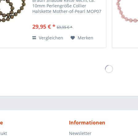
Braun Shadow Kette 46cm, ca.
10mm Perlengröße Collier
Halskette Mother-of-Pearl MOP07
Wir lassen die von uns
vertriebenen Ketten nach
29,95 € *
69,95 € *
eigenen Wünschen herstellen.
Hier eine besondere Mother of
Vergleichen
Merken
Pearls...
ce
Informationen
dukt
Newsletter