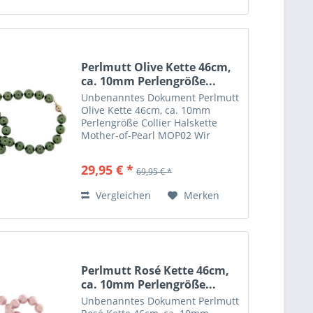
Perlmutt Olive Kette 46cm,
ca. 10mm Perlengröße...
Unbenanntes Dokument Perlmutt
Olive Kette 46cm, ca. 10mm
Perlengröße Collier Halskette
Mother-of-Pearl MOP02 Wir
lassen die von uns vertriebenen
Ketten nach eigenen Wünschen
29,95 € *
69,95 € *
herstellen. Hier eine besondere
Mother of Pearls Halskette ....
Vergleichen
Merken
Perlmutt Rosé Kette 46cm,
ca. 10mm Perlengröße...
Unbenanntes Dokument Perlmutt