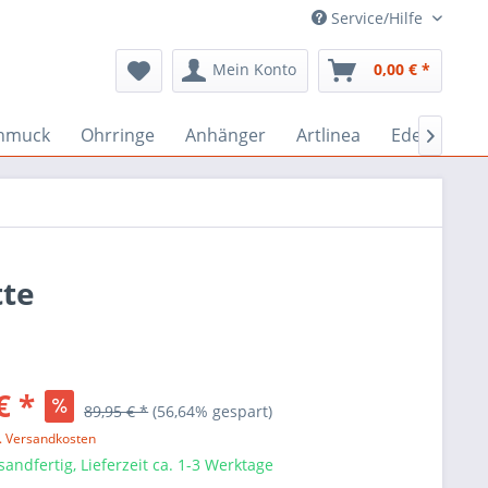
Service/Hilfe
Mein Konto
0,00 € *
hmuck
Ohrringe
Anhänger
Artlinea
Edelstein-

tte
€ *
89,95 € *
(56,64% gespart)
l. Versandkosten
sandfertig, Lieferzeit ca. 1-3 Werktage