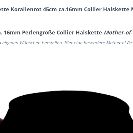
tte Korallenrot 45cm ca.16mm Collier Halskette
a. 16mm Perlengröße Collier Halskette
Mother-of-
h eigenen Wünschen herstellen. Hier eine besondere Mother of Pea