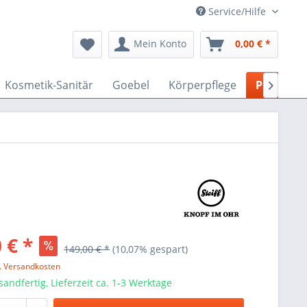
Service/Hilfe
Mein Konto
0,00 € *
Kosmetik-Sanitär
Goebel
Körperpflege
Plüsch-Ti

 € *
149,00 € *
(10,07% gespart)
l. Versandkosten
sandfertig, Lieferzeit ca. 1-3 Werktage