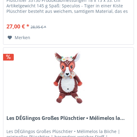
Plüschtier 33130 Produktabmessungen ‎18 x 13 x 33. cm
Artikelgewicht ‎145 g Spaß: Speculos - Tiger in einer Kiste
Plüschtier besteht aus weichem, samtigem Material, das es
umarmbar und...
27,00 € *
28,95 € *
Merken
Les DÉGlingos Großes Plüschtier • Mélimelos la...
Les DÉGlingos Großes Plüschtier • Mélimelos la Biiche |
originelles Plüschtier | besonders weicher Stoff |