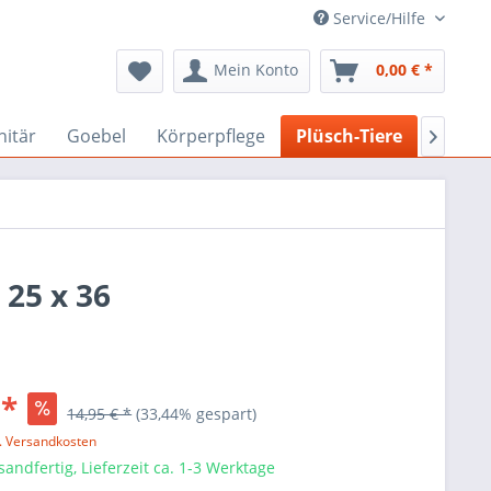
Service/Hilfe
Mein Konto
0,00 € *
nitär
Goebel
Körperpflege
Plüsch-Tiere
Ostern

 25 x 36
 *
14,95 € *
(33,44% gespart)
l. Versandkosten
sandfertig, Lieferzeit ca. 1-3 Werktage