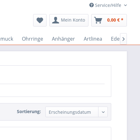
Service/Hilfe
Mein Konto
0,00 € *
hmuck
Ohrringe
Anhänger
Artlinea
Edelstein-S

Sortierung: