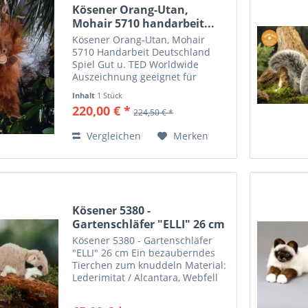
Kösener Orang-Utan,
Mohair 5710 handarbeit...
Kösener Orang-Utan, Mohair
5710 Handarbeit Deutschland
Spiel Gut u. TED Worldwide
Auszeichnung geeignet für
Kinder ab 3 Jahren besonders
Inhalt
1 Stück
aufwendig in Handarbeit
220,00 € *
224,50 € *
hergestellt 40 cm hoch 15 cm tief
und 35 cm breit mit dem CE
Vergleichen
Merken
Zeichen...
Kösener 5380 -
Gartenschläfer "ELLI" 26 cm
Ein...
Kösener 5380 - Gartenschläfer
"ELLI" 26 cm Ein bezauberndes
Tierchen zum knuddeln Material:
Lederimitat / Alcantara, Webfell
Füllung: Füllwatte, Granulat
Augen: Kunststoff