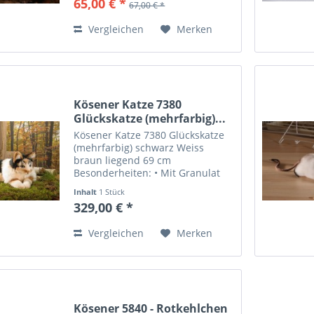
65,00 € *
67,00 € *
Waschanleitung: Handwäsche 30°
Farbe: graubraun...
Vergleichen
Merken
Kösener Katze 7380
Glückskatze (mehrfarbig)...
Kösener Katze 7380 Glückskatze
(mehrfarbig) schwarz Weiss
braun liegend 69 cm
Besonderheiten: • Mit Granulat
gefüllt - besonders weich und
Inhalt
1 Stück
beweglich Material: Webfell
329,00 € *
Füllung: Füllwatte, Granulat
Augen: Kunststoff Farbe:
Vergleichen
Merken
rotbraun,...
Kösener 5840 - Rotkehlchen