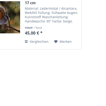
17 cm
Material: Lederimitat / Alcantara,
Webfell Füllung: Füllwatte Augen:
Kunststoff Waschanleitung:
Handwäsche 30° Farbe: beige,
rotbraun Gewicht: 32 g Maße: L
Inhalt
1 Stück
17 cm x B 9 cm x H 9 cm
45,00 € *
Vergleichen
Merken