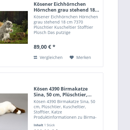
Kösener Eichhörnchen
Hörnchen grau stehend 18...
Kösener Eichhörnchen Hörnchen
grau stehend 18 cm 7370
Plüschtier Kuscheltier Stofftier
Plüsch Das putzige
Kuscheleichhörnchen aus dem
Hause Kösen wurde aus feinstem
89,00 € *
Webpelz gefertigt und ist bis ins
kleinste Detail liebevoll...
Vergleichen
Merken
Kösen 4390 Birmakatze
Sina, 50 cm, Plüschtier,...
Kösen 4390 Birmakatze Sina, 50
cm, Plüschtier, Kuscheltier,
Stofftier, Katze
Produktinformationen zu Birma-
Katze "Sina", liegend Unsere
Inhalt
1 Stück
graumelierte flauschige