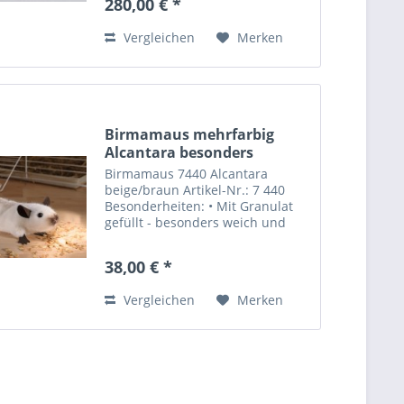
280,00 € *
Birmakatze "Sina" liegt gern an
ihrem Lieblingsplatz und...
Vergleichen
Merken
Birmamaus mehrfarbig
Alcantara besonders
weich...
Birmamaus 7440 Alcantara
beige/braun Artikel-Nr.: 7 440
Besonderheiten: • Mit Granulat
gefüllt - besonders weich und
beweglich Material: Lederimitat /
Alcantara Füllung: Füllwatte,
38,00 € *
Granulat Augen: Kunststoff
Farbe: beige, braun...
Vergleichen
Merken