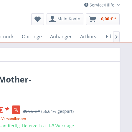
Service/Hilfe
Mein Konto
0,00 € *
hmuck
Ohrringe
Anhänger
Artlinea
Edelstein-

 Mother-
€ *
89,95 € *
(56,64% gespart)
l. Versandkosten
sandfertig, Lieferzeit ca. 1-3 Werktage