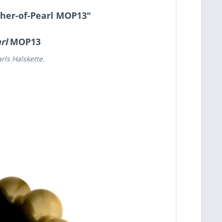
ther-of-Pearl MOP13"
rl
MOP13
rls Halskette
.