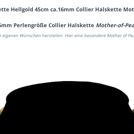
tte Hellgold 45cm ca.16mm Collier Halskette Mo
16mm Perlengröße Collier Halskette
Mother-of-Pea
h eigenen Wünschen herstellen. Hier eine besondere Mother of Pea