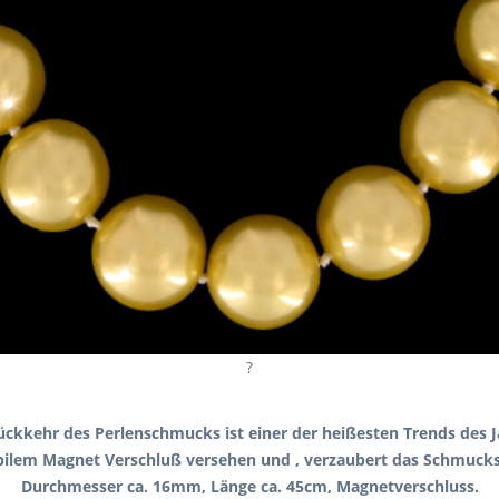
?
ückkehr des Perlenschmucks ist einer der heißesten Trends des J
abilem Magnet Verschluß versehen und , verzaubert das Schmucks
Durchmesser ca. 16mm, Länge ca. 45cm, Magnetverschluss.