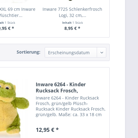
 XXL 69 cm Inware
Inware 7725 Schlenkerfrosch
lüschtier...
Logi, 32 cm,...
alt
1 Stück
Inhalt
1 Stück
,95 € *
8,95 € *
Sortierung:
Inware 6264 - Kinder
Rucksack Frosch,
grün/gelb...
Inware 6264 - Kinder Rucksack
Frosch, grün/gelb Plüsch-
Rucksack Kinder Rucksack Frosch,
grün/gelb. Maße: ca. 33 x 18 cm
Ab 18 Monate. Material 100 %
Polyester. 30° waschbar Staufach
12,95 € *
mit Reißverschluss. Tragesystem
mit verstellbaren...