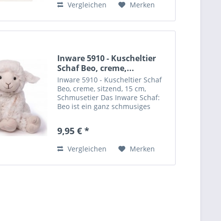
Vergleichen
Merken
Inware 5910 - Kuscheltier
Schaf Beo, creme,...
Inware 5910 - Kuscheltier Schaf
Beo, creme, sitzend, 15 cm,
Schmusetier Das Inware Schaf:
Beo ist ein ganz schmusiges
Schaf mit neugierig-liebem Blick
Towel and washcloth set for
9,95 € *
children. Dimensions: washcloth:
30 x 30 cm, hand towel:...
Vergleichen
Merken