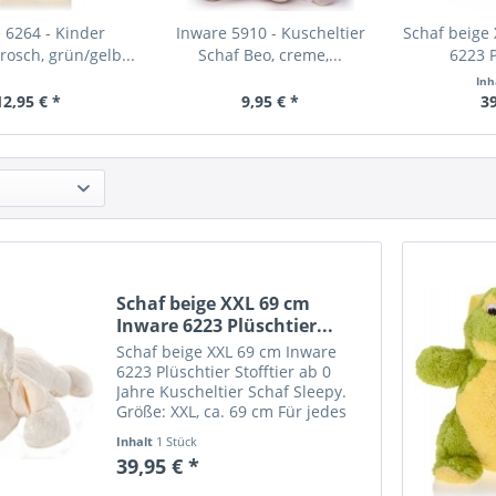
 6264 - Kinder
Inware 5910 - Kuscheltier
Schaf beige
rosch, grün/gelb...
Schaf Beo, creme,...
6223 P
Inh
12,95 € *
9,95 € *
39
Schaf beige XXL 69 cm
Inware 6223 Plüschtier...
Schaf beige XXL 69 cm Inware
6223 Plüschtier Stofftier ab 0
Jahre Kuscheltier Schaf Sleepy.
Größe: XXL, ca. 69 cm Für jedes
Alter geeignet. Material: 100 %
Inhalt
1 Stück
Polyester. 30° waschbar Ein
39,95 € *
Freund für lange Zeit: Ständiger
Begleiter und...