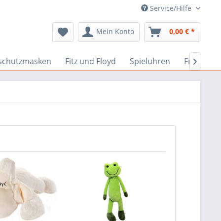
Service/Hilfe
Mein Konto
0,00 € *
schutzmasken
Fitz und Floyd
Spieluhren
Fridolin
