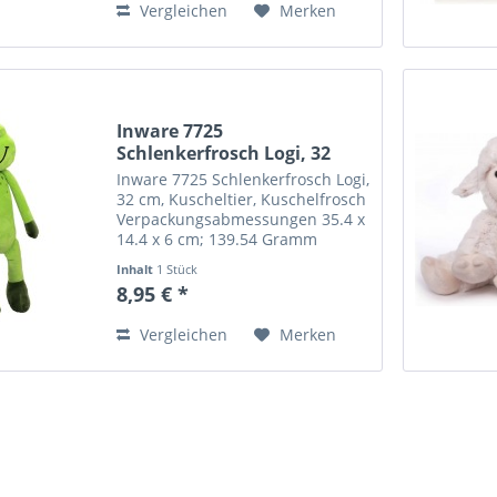
Vergleichen
Merken
Inware 7725
Schlenkerfrosch Logi, 32
cm,...
Inware 7725 Schlenkerfrosch Logi,
32 cm, Kuscheltier, Kuschelfrosch
Verpackungsabmessungen ‎35.4 x
14.4 x 6 cm; 139.54 Gramm
Altersempfehlung des
Inhalt
1 Stück
Herstellers ‎Ab 3 Jahren
8,95 € *
Modellnummer ‎7725 Modell ‎7725
Material ‎Plüsch...
Vergleichen
Merken