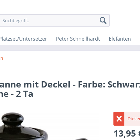
Platzset/Untersetzer
Peter Schnellhardt
Elefanten
on
anne mit Deckel - Farbe: Schwarz
e - 2 Ta
Dieser
13,95 