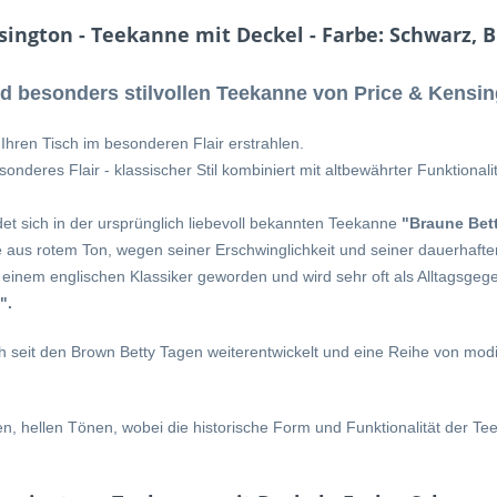
ngton - Teekanne mit Deckel - Farbe: Schwarz, Bl
 besonders stilvollen Teekanne von Price & Kensin
Ihren Tisch im besonderen Flair erstrahlen.
nderes Flair - klassischer Stil kombiniert mit altbewährter Funktiona
et sich in der ursprünglich liebevoll bekannten Teekanne
"Braune Bet
aus rotem Ton, wegen seiner Erschwinglichkeit und seiner dauerhaften
 einem englischen Klassiker geworden und wird sehr oft als Alltagsg
".
h seit den Brown Betty Tagen weiterentwickelt und eine Reihe von mo
en, hellen Tönen, wobei die historische Form und Funktionalität der T