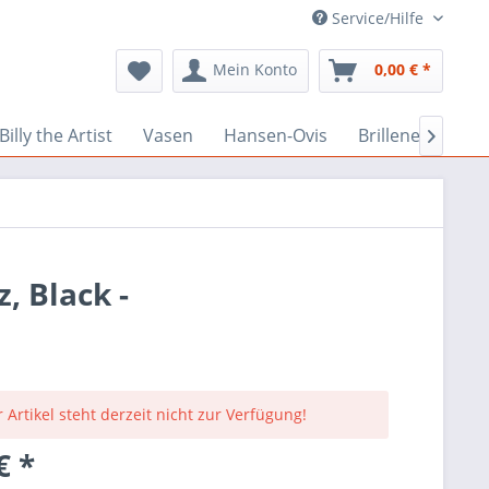
Service/Hilfe
Mein Konto
0,00 € *
Billy the Artist
Vasen
Hansen-Ovis
Brillenetuis

, Black -
 Artikel steht derzeit nicht zur Verfügung!
€ *