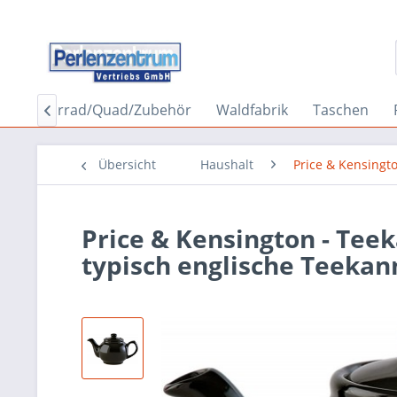
ler/Motorrad/Quad/Zubehör
Waldfabrik
Taschen

Übersicht
Haushalt
Price & Kensingt
Price & Kensington - Teek
typisch englische Teekann