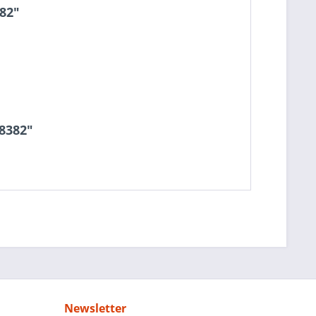
82"
58382"
Newsletter