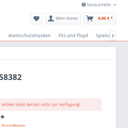
Service/Hilfe
Mein Konto
0,00 € *
n
Atemschutzmasken
Fitz und Floyd
Spieluhren

 58382
 Artikel steht derzeit nicht zur Verfügung!
 *
l. Versandkosten