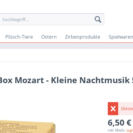
Plüsch-Tiere
Ostern
Zirbenprodukte
Spielware
 Box Mozart - Kleine Nachtmusik
Dieser
6,50 €
inkl. MwSt.
zzg