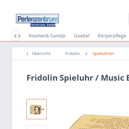
n
Ringe
Kosmetik-Sanitär
Goebel
Körperpflege

Übersicht
Fridolin
Spieluhren
Fridolin Spieluhr / Music