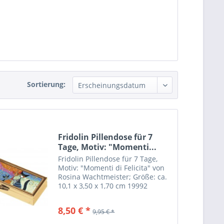
Sortierung:
Fridolin Pillendose für 7
Tage, Motiv: "Momenti...
Fridolin Pillendose für 7 Tage,
Motiv: "Momenti di Felicita" von
Rosina Wachtmeister; Größe: ca.
10,1 x 3,50 x 1,70 cm 19992
Pillendose für 7 Tage Motiv:
"Momenti di Felicita" Größe: ca.
8,50 € *
9,95 € *
10,1 x 3,50 x 1,70 cm von...