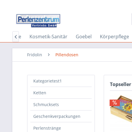
n
Ringe
Kosmetik-Sanitär
Goebel
Körperpflege

Fridolin
Pillendosen
Kategorietest1
Topseller
Ketten
Schmucksets
Geschenkverpackungen
Perlenstränge