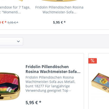
llendose für 7 Tage,
Fridolin Pillendöschen Rosina
: "Momenti...
Wachtmeister-Sofa...
0 € *
5,95 € *
9,95 € *
Fridolin Pillendöschen
Rosina Wachtmeister-Sofa...
Fridolin Pillendöschen Rosina
Wachtmeister-Sofa aus Metall,
bunt 18277 Für langjährige
Verwendung geeignet Top -
Accessoire und Geschenk
Abmessungen: 5,1×3,6×1,8 cm
5,95 € *