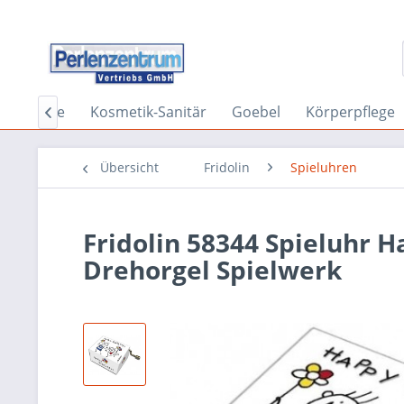
n
Ringe
Kosmetik-Sanitär
Goebel
Körperpflege

Übersicht
Fridolin
Spieluhren
Fridolin 58344 Spieluhr 
Drehorgel Spielwerk