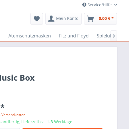
Service/Hilfe
Mein Konto
0,00 € *
n
Atemschutzmasken
Fitz und Floyd
Spieluhren

Music Box
 *
l. Versandkosten
sandfertig, Lieferzeit ca. 1-3 Werktage