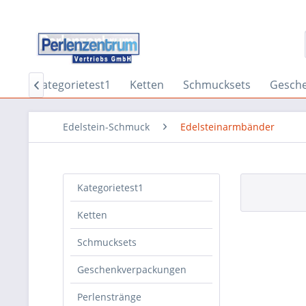
me
Kategorietest1
Ketten
Schmucksets
Gesch

Edelstein-Schmuck
Edelsteinarmbänder
Kategorietest1
Ketten
Schmucksets
Geschenkverpackungen
Perlenstränge