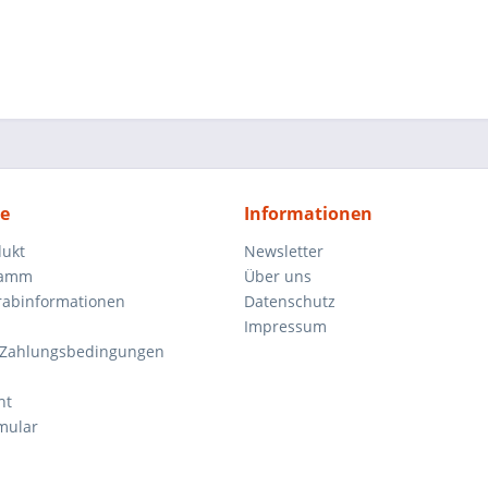
ce
Informationen
dukt
Newsletter
ramm
Über uns
orabinformationen
Datenschutz
Impressum
 Zahlungsbedingungen
ht
mular