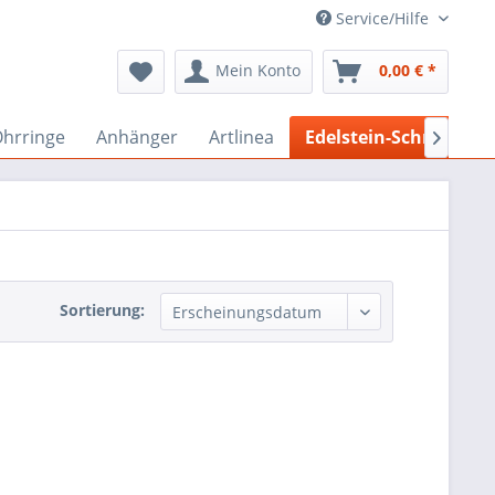
Service/Hilfe
Mein Konto
0,00 € *
hrringe
Anhänger
Artlinea
Edelstein-Schmuck

Sortierung: