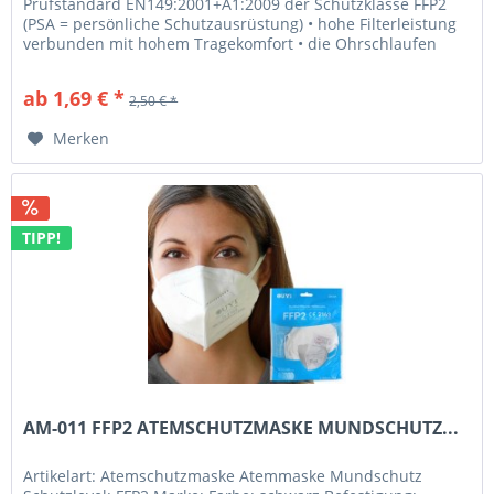
Prüfstandard EN149:2001+A1:2009 der Schutzklasse FFP2
(PSA = persönliche Schutzausrüstung) • hohe Filterleistung
verbunden mit hohem Tragekomfort • die Ohrschlaufen
schonen die Frisur...
ab 1,69 € *
2,50 € *
Merken
TIPP!
AM-011 FFP2 ATEMSCHUTZMASKE MUNDSCHUTZ...
Artikelart: Atemschutzmaske Atemmaske Mundschutz