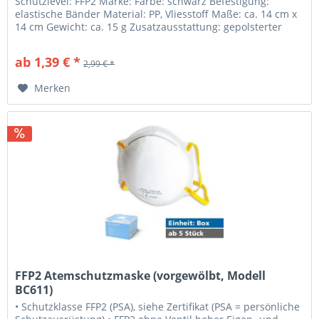
Schutzlevel: FFP2 Marke: Farbe: schwarz Befestigung:
elastische Bänder Material: PP, Vliesstoff Maße: ca. 14 cm x
14 cm Gewicht: ca. 15 g Zusatzausstattung: gepolsterter
Nasensteg
ab 1,39 € *
2,99 € *
Merken
FFP2 Atemschutzmaske (vorgewölbt, Modell
BC611)
• Schutzklasse FFP2 (PSA), siehe Zertifikat (PSA = persönliche