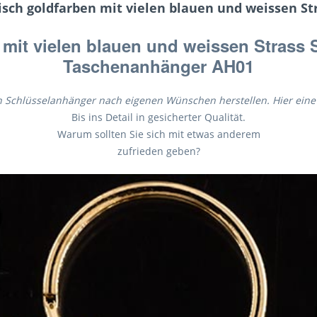
sch goldfarben mit vielen blauen und weissen St
mit vielen blauen und weissen Strass 
Taschenanhänger AH01
en Schlüsselanhänger nach eigenen Wünschen herstellen. Hier ein
Bis ins Detail in gesicherter Qualität.
Warum sollten Sie sich mit etwas anderem
zufrieden geben?