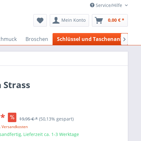
Service/Hilfe
Mein Konto
0,00 € *
Schmuck
Broschen
Schlüssel und Taschenanhänger

 Strass
 *
19,95 € *
(50,13% gespart)
l. Versandkosten
sandfertig, Lieferzeit ca. 1-3 Werktage