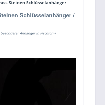
rass Steinen Schlüsselanhänger
Steinen Schlüsselanhänger /
e besonderer Anhänger in Fischform
.