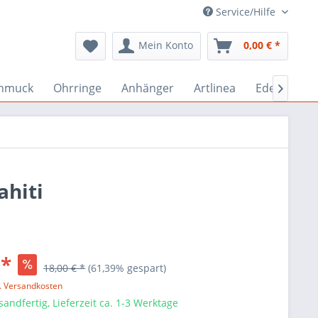
Service/Hilfe
Mein Konto
0,00 € *
chmuck
Ohrringe
Anhänger
Artlinea
Edelstein-

ahiti
 *
18,00 € *
(61,39% gespart)
l. Versandkosten
sandfertig, Lieferzeit ca. 1-3 Werktage