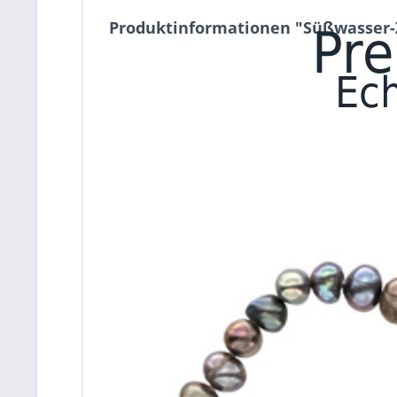
Produktinformationen "Süßwasser-Z
Pre
Ech