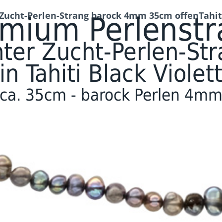
ucht-Perlen-Strang barock 4mm 35cm offenTahiti 
mium Perlenst
ter Zucht-Perlen-St
in Tahiti Black Violet
ca. 35cm - barock Perlen 4m