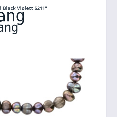
Black Violett S211"
rang
rang
t
m