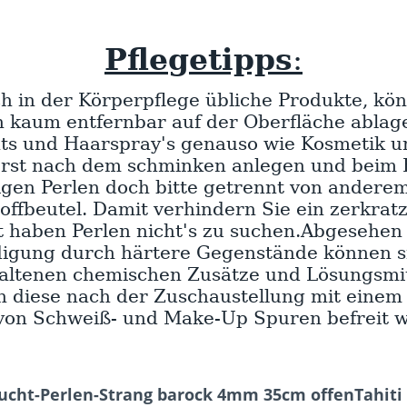
Pflegetipps
:
h in der Körperpflege übliche Produkte, kö
h kaum entfernbar auf der Oberfläche ablag
ts und Haarspray's genauso wie Kosmetik un
rst nach dem schminken anlegen und beim F
igen Perlen doch bitte getrennt von andere
offbeutel. Damit verhindern Sie ein zerkrat
t haben Perlen nicht's zu suchen.Abgesehen 
igung durch härtere Gegenstände können s
haltenen chemischen Zusätze und Lösungsmit
n diese nach der Zuschaustellung mit eine
von Schweiß- und Make-Up Spuren befreit 
cht-Perlen-Strang barock 4mm 35cm offenTahiti B