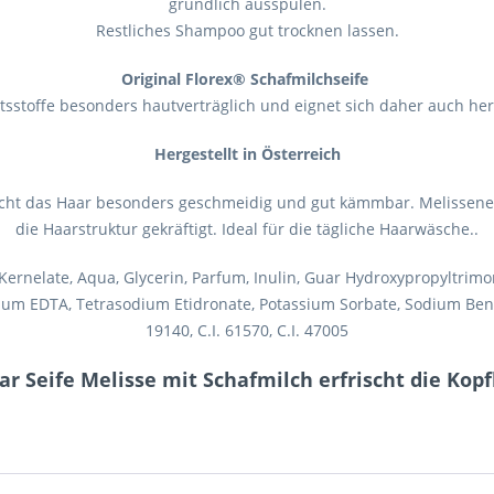
gründlich ausspülen.
Restliches Shampoo gut trocknen lassen.
Original Florex® Schafmilchseife
ltsstoffe besonders hautverträglich und eignet sich daher auch he
Hergestellt in Österreich
acht das Haar besonders geschmeidig und gut kämmbar. Melissenextr
die Haarstruktur gekräftigt. Ideal für die tägliche Haarwäsche..
rnelate, Aqua, Glycerin, Parfum, Inulin, Guar Hydroxypropyltrimoni
um EDTA, Tetrasodium Etidronate, Potassium Sorbate, Sodium Benzoat
19140, C.I. 61570, C.I. 47005
r Seife Melisse mit Schafmilch erfrischt die Kopf