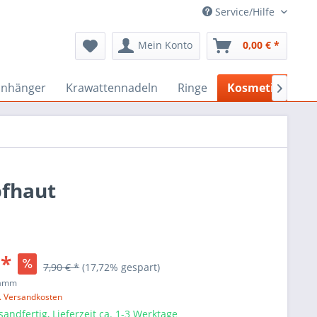
Service/Hilfe
Mein Konto
0,00 € *
anhänger
Krawattennadeln
Ringe
Kosmetik-Sanit

pfhaut
 *
7,90 € *
(17,72% gespart)
ramm
l. Versandkosten
sandfertig, Lieferzeit ca. 1-3 Werktage