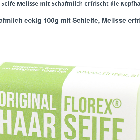
eife Melisse mit Schafmilch erfrischt die Kopfha
afmilch eckig 100g mit Schleife, Melisse
erfr