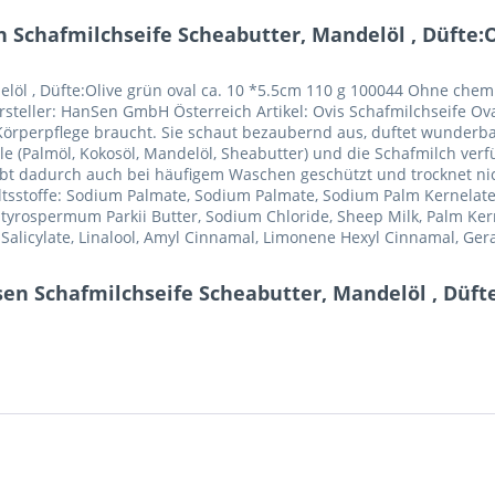
Schafmilchseife Scheabutter, Mandelöl , Düfte:Ol
löl , Düfte:Olive grün oval ca. 10 *5.5cm 110 g 100044 Ohne chem
steller: HanSen GmbH Österreich Artikel: Ovis Schafmilchseife Ova
te Körperpflege braucht. Sie schaut bezaubernd aus, duftet wunde
le (Palmöl, Kokosöl, Mandelöl, Sheabutter) und die Schafmilch ver
eibt dadurch auch bei häufigem Waschen geschützt und trocknet nic
tsstoffe: Sodium Palmate, Sodium Palmate, Sodium Palm Kernelate
Butyrospermum Parkii Butter, Sodium Chloride, Sheep Milk, Palm Ker
alicylate, Linalool, Amyl Cinnamal, Limonene Hexyl Cinnamal, Gerani
n Schafmilchseife Scheabutter, Mandelöl , Düfte: