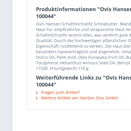
Produktinformationen "Ovis Hansen 
100044"
Ovis Hansen Schafmilchseife Scheabutter, Mande
Haut Für empfindliche und strapazierte Haut Her
Schafmilchseife vereint alles, was wirklich gu
Qualität. Durch die hochwertigen pflanzlichen Ö
Eigenschaft rückfettend zu wirken. Die Haut bl
besonders hautverträglich und angenehm. Inhal
Dulcis Oil, Palm Acid, Olea Europaea Fruit Oil, 
Tocopherol, Helianthus Annuus Seed Oil, Benzyl S
17200. Frischgewicht 110 g
Weiterführende Links zu "Ovis Hanse
100044"
Fragen zum Artikel?
Weitere Artikel von HanSen Ovis GmbH