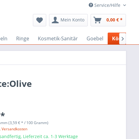
Service/Hilfe
Mein Konto
0,00 € *
eln
Ringe
Kosmetik-Sanitär
Goebel
Körperpfle

te:Olive
 *
amm (3,59 € * / 100 Gramm)
l. Versandkosten
sandfertig, Lieferzeit ca. 1-3 Werktage