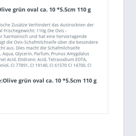
ive grün oval ca. 10 *5.5cm 110 g
ische Zusätze Verhindert das Austrocknen der
l Frischegewicht: 110g Die Ovis -
rbar harmonisch und hat eine hervorragende
fügt die Ovis-Schafmilchseife über die besondere
ht aus. Dies macht die Schafmilchseife
, Aqua, Glycerin, Parfum, Prunus Amygdalus
nel Acid, Etidronic Acid, Tetrasodium EDTA,
ol, CI 77891, CI 19140, CI 61570 CI 14700, CI
Olive grün oval ca. 10 *5.5cm 110 g