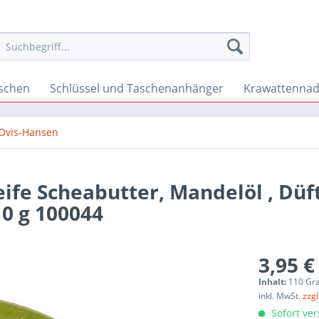
schen
Schlüssel und Taschenanhänger
Krawattennad
Ovis-Hansen
ife Scheabutter, Mandelöl , Düf
10 g 100044
3,95 €
Inhalt:
110 Gr
inkl. MwSt.
zzg
Sofort ver