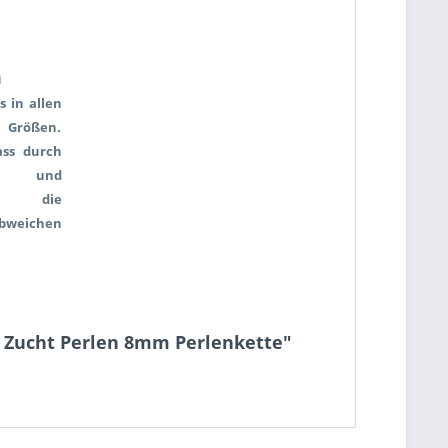
n
s in allen
 Größen.
ass durch
ung und
hler die
weichen
m Zucht Perlen 8mm Perlenkette"