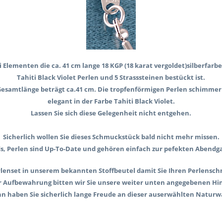
i Elementen die ca. 41 cm lange 18 KGP (18 karat vergoldet)silberfa
Tahiti Black Violet Perlen und 5 Strasssteinen bestückt ist.
esamtlänge beträgt
ca.41 cm
. Die tropfenförmigen Perlen schimme
elegant in der Farbe Tahiti Black Violet.
Lassen Sie sich diese Gelegenheit nicht entgehen.
Sicherlich wollen Sie dieses Schmuckstück bald nicht mehr missen.
s, Perlen sind Up-To-Date und gehören einfach zur pefekten Abendg
perlenset in unserem bekannten Stoffbeutel damit Sie Ihren Perlens
ur Aufbewahrung bitten wir Sie unsere weiter unten angegebenen Hi
n haben Sie sicherlich lange Freude an dieser auserwählten Naturw