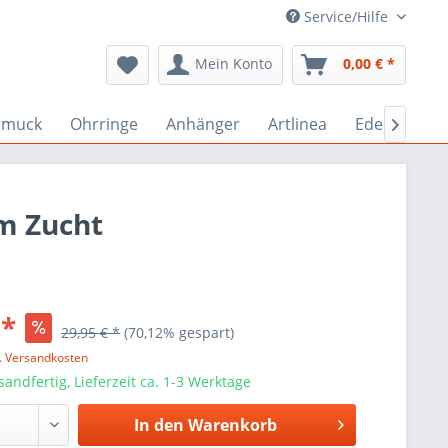
Service/Hilfe
Mein Konto
0,00 € *
hmuck
Ohrringe
Anhänger
Artlinea
Edelstein-S

cm Zucht
 *
29,95 € *
(70,12% gespart)
l. Versandkosten
sandfertig, Lieferzeit ca. 1-3 Werktage
In den
Warenkorb