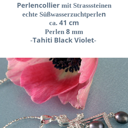
Perlencollier
mit Strasssteinen
n
echte Süßwasserzuchtperle
41 cm
ca.
8
Perlen
mm
Tahiti Black Violet
-
-