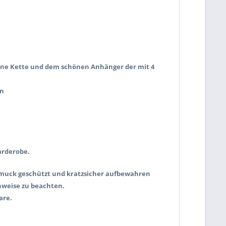
rbene Kette und dem schönen Anhänger der mit 4
rn
arderobe.
chmuck geschützt und kratzsicher aufbewahren
nweise zu beachten.
are.